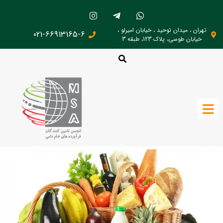
تهران ، میدان توحید ، خیابان امیرلو ،
021-66913165-6
خیابان طوسی، پلاک 123، طبقه 3
صنایع غذایی
صنایع غذایی
مقالات