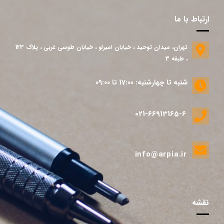
ارتباط با ما
تهران، میدان توحید ، خیابان امیرلو ، خیابان طوسی غربی ، پلاک 123
، طبقه 3
شنبه تا چهارشنبه: 17:00 تا 09:00
021-66913165-6
info@arpia.ir
نقشه